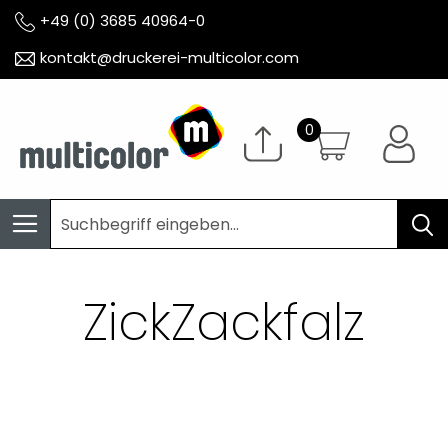
+49 (0) 3685 40964-0
kontakt@druckerei-multicolor.com
ZickZackfalz