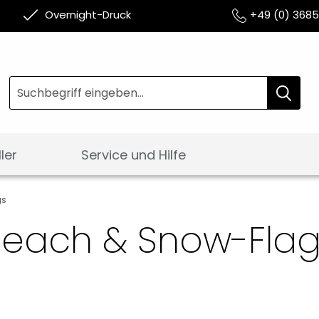
Overnight-Druck
+49 (0) 368
Suche
Suche
ler
Service und Hilfe
gs
Beach & Snow-Flag