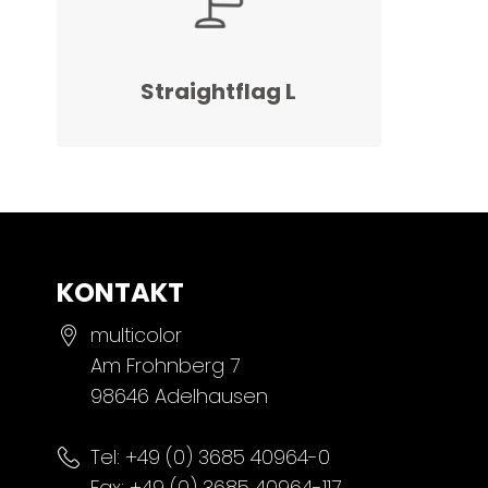
Straightflag L
KONTAKT
multicolor
Am Frohnberg 7
98646 Adelhausen
Tel:
+49 (0) 3685 40964-0
Fax: +49 (0) 3685 40964-117