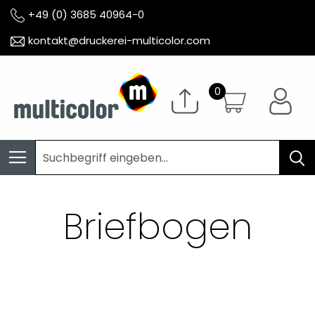
+49 (0) 3685 40964-0
kontakt@druckerei-multicolor.com
Briefbogen