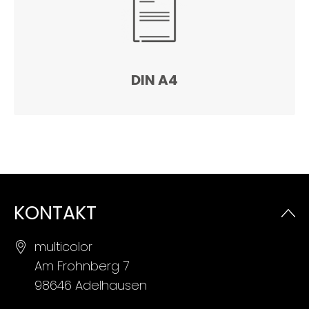
DIN A4
KONTAKT
multicolor
Am Frohnberg 7
98646 Adelhausen