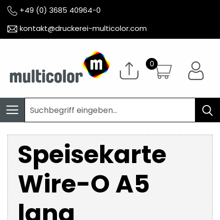
+49 (0) 3685 40964-0
kontakt@druckerei-multicolor.com
Speisekarte
Wire-O A5
lang