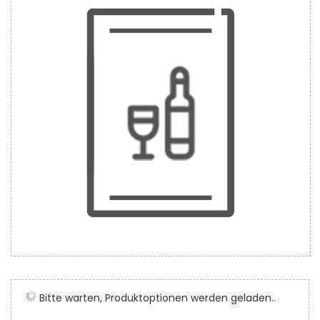
der
Bildergalerie
springen
Zum
Anfang
der
Bitte warten, Produktoptionen werden geladen..
Bildergalerie
springen