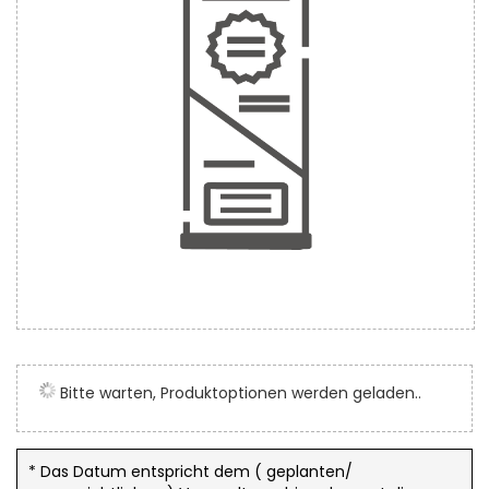
Zum
Anfang
der
Bitte warten, Produktoptionen werden geladen..
Bildergalerie
springen
* Das Datum entspricht dem ( geplanten/