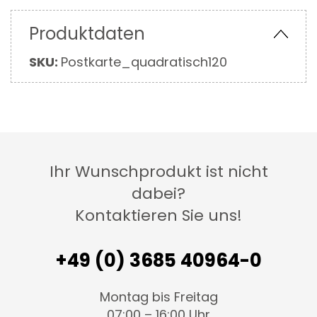
Produktdaten
Mehr
SKU:
Postkarte_quadratisch120
Informationen
Ihr Wunschprodukt ist nicht
dabei?
Kontaktieren Sie uns!
+49 (0) 3685 40964-0
Montag bis Freitag
07:00 – 16:00 Uhr