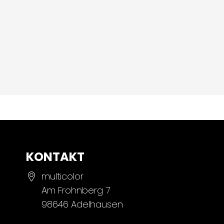
KONTAKT
multicolor
Am Frohnberg 7
98646 Adelhausen