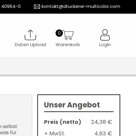
5 40964-0
kontakt@druckerei-multicolor.com
Daten Upload
Warenkorb
Login
Unser Angebot
24,38 €
n selbst
 was für
+ MwSt.
4,63 €