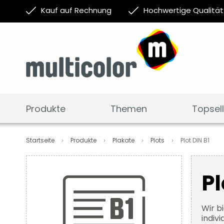
Kauf auf Rechnung
Hochwertige Qualität
Produkte
Themen
Topsell
Startseite
Produkte
Plakate
Plots
Plot DIN B1
Zum
Ende
Pl
der
Bildergalerie
springen
Wir b
indiv