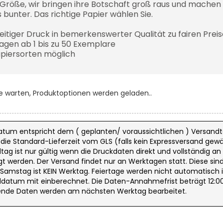
 Größe, wir bringen ihre Botschaft groß raus und machen 
 bunter. Das richtige Papier wählen Sie.
seitiger Druck in bemerkenswerter Qualität zu fairen Prei
lagen ab 1 bis zu 50 Exemplare
apiersorten möglich
te warten, Produktoptionen werden geladen..
atum entspricht dem ( geplanten/ voraussichtlichen ) Versandt
ie Standard-Lieferzeit vom GLS (falls kein Expressversand gewäh
tag ist nur gültig wenn die Druckdaten direkt und vollständig an
t werden. Der Versand findet nur an Werktagen statt. Diese sin
. Samstag ist KEIN Werktag. Feiertage werden nicht automatisch 
datum mit einberechnet. Die Daten-Annahmefrist beträgt 12:00
nde Daten werden am nächsten Werktag bearbeitet.