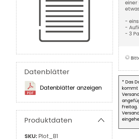
einer
etwas
- ein
- Auf
- 3 P
Zum
Bit
Anfang
der
Datenblätter
Bildergalerie
springen
* Das D
Datenblätter anzeigen
kommt d
Versand
angefüg
Freitag
Versand
Produktdaten
eingehe
Mehr
SKU:
Plot_B1