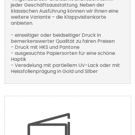
jeder Geschäftsausstattung. Neben der
klassischen Ausführung können wir ihnen eine
weitere Variante – die Klappvisitenkarte
anbieten.
- einseitiger oder beidseitiger Druck in
bemerkenswerter Qualität zu fairen Preisen
- Druck mit HKS und Pantone
- ausgesuchte Papiersorten für eine schöne
Haptik
- Veredelung mit partiellem UV-Lack oder mit
Heissfolienprägung in Gold und Silber
Zum
Ende
der
Bildergalerie
springen