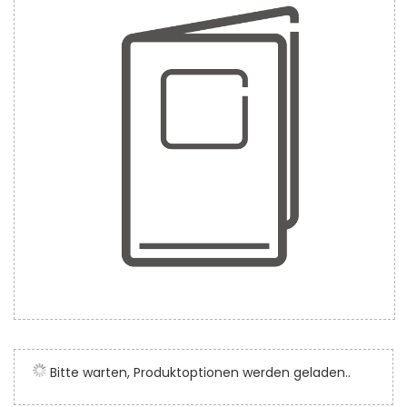
der
Bildergalerie
springen
Zum
Anfang
der
Bitte warten, Produktoptionen werden geladen..
Bildergalerie
springen