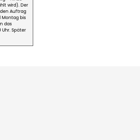
lt wird). Der
 den Auftrag
d Montag bis
in das
 Uhr. Später