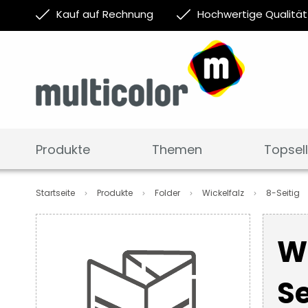
Kauf auf Rechnung
Hochwertige Qualität
Produkte
Themen
Topsell
Startseite
Produkte
Folder
Wickelfalz
8-Seitig
Zum
Ende
Wi
der
Bildergalerie
springen
Se