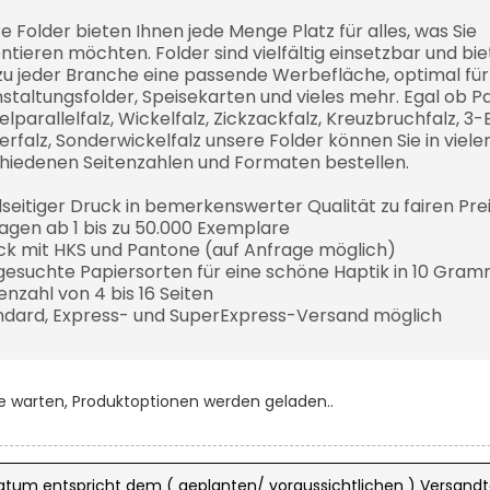
e Folder bieten Ihnen jede Menge Platz für alles, was Sie
ntieren möchten. Folder sind vielfältig einsetzbar und bi
u jeder Branche eine passende Werbefläche, optimal für
staltungsfolder, Speisekarten und vieles mehr. Egal ob Par
lparallelfalz, Wickelfalz, Zickzackfalz, Kreuzbruchfalz, 3
erfalz, Sonderwickelfalz unsere Folder können Sie in viele
hiedenen Seitenzahlen und Formaten bestellen.
dseitiger Druck in bemerkenswerter Qualität zu fairen Pre
lagen ab 1 bis zu 50.000 Exemplare
ck mit HKS und Pantone (auf Anfrage möglich)
gesuchte Papiersorten für eine schöne Haptik in 10 Gra
tenzahl von 4 bis 16 Seiten
ndard, Express- und SuperExpress-Versand möglich
te warten, Produktoptionen werden geladen..
atum entspricht dem ( geplanten/ voraussichtlichen ) Versandt