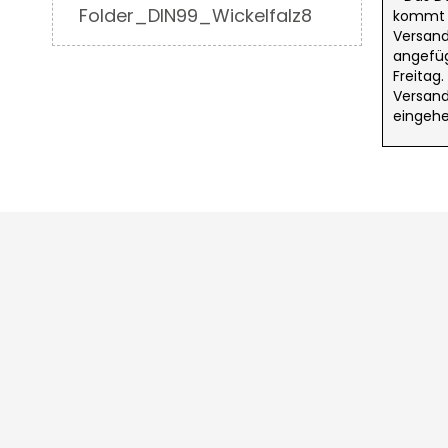
Informationen
Folder_DIN99_Wickelfalz8
kommt d
Versand
angefüg
Freitag
Versand
eingehe