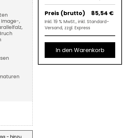
85,54 €
eten
 Image-,
Inkl. 19 % MwSt., inkl. Standard-
allelfalz,
Versand, zzgl. Express
-Bruch
n
In den Warenkorb
isen
mmaturen
ag - hinzu