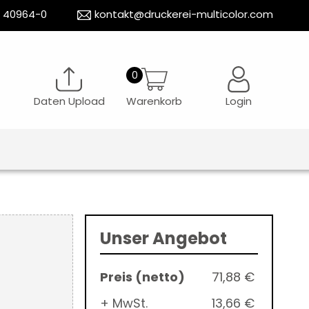
5 40964-0
kontakt@druckerei-multicolor.com
Daten Upload
Warenkorb
Login
Unser Angebot
71,88 €
+ MwSt.
13,66 €