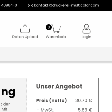
5 40964-0
kontakt@druckerei-multicolor.com
Daten Upload
Warenkorb
Login
Unser Angebot
ang
30,70 €
st der
 Mit
+ MwSt.
5,83 €