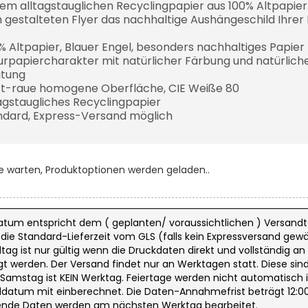
em alltagstauglichen Recyclingpapier aus 100% Altpapier 
 gestalteten Flyer das nachhaltige Aushängeschild Ihrer
 % Altpapier, Blauer Engel, besonders nachhaltiges Papier
urpapiercharakter mit natürlicher Färbung und natürlich
tung
t-raue homogene Oberfläche, CIE Weiße 80
tagstaugliches Recyclingpapier
ndard, Express-Versand möglich
te warten, Produktoptionen werden geladen..
atum entspricht dem ( geplanten/ voraussichtlichen ) Versandt
ie Standard-Lieferzeit vom GLS (falls kein Expressversand gewäh
tag ist nur gültig wenn die Druckdaten direkt und vollständig an
t werden. Der Versand findet nur an Werktagen statt. Diese sin
. Samstag ist KEIN Werktag. Feiertage werden nicht automatisch 
datum mit einberechnet. Die Daten-Annahmefrist beträgt 12:00
nde Daten werden am nächsten Werktag bearbeitet.