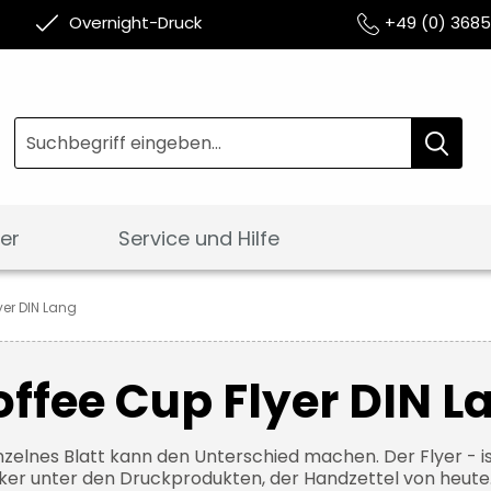
Overnight-Druck
+49 (0) 368
Suche
Suche
er
Service und Hilfe
yer DIN Lang
ffee Cup Flyer DIN L
inzelnes Blatt kann den Unterschied machen. Der Flyer - i
iker unter den Druckprodukten, der Handzettel von heute.