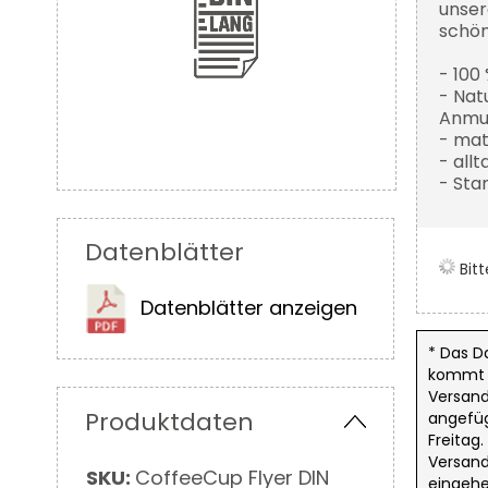
unser
schön
- 100
- Nat
Anmu
- mat
- all
- Sta
Zum
Anfang
der
Datenblätter
Bildergalerie
Bit
springen
Datenblätter anzeigen
* Das D
kommt d
Versand
Produktdaten
angefüg
Freitag
Versand
Mehr
SKU:
CoffeeCup Flyer DIN
eingehe